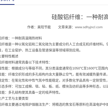
硅酸铝纤维：一种耐
作者：昊阳节能
文章来源：
www.sdhyjncl.com
铝纤维：一种耐高温隔热材料
铝纤维是一种以氧化铝和二氧化硅为主要成分的人工合成无机纤维材料。
性，在工业窑炉、热工设备及管道保温等领域得到应用。
主要特性概述
铝纤维材料通常具备以下技术特性：
温性能：根据成分与等级不同，其分类温度通常在1050℃至1600℃范
性能：纤维交织形成的多孔结构内含大量静止空气，能有效减缓热量传递
稳定性：在氧化性和中性气氛中性能稳定，对多数化学品具有一定耐受性
形态多样：可加工成棉、毯、毡、板、纸、模块及纺织品等多种形态，以
性能：多孔结构使其具备一定的吸声特性。
生产工艺与主要类型
铝纤维主要通过电阻炉熔融法生产：将精选的焦宝石等原料在高温电炉中