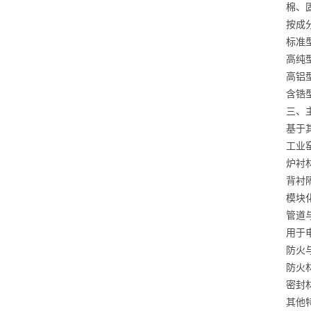
棉、
按成
标准
高纯
高铝
含锆
三、
基于
工业
炉衬
背衬
模块
管道
用于
防火
防火
密封
其他