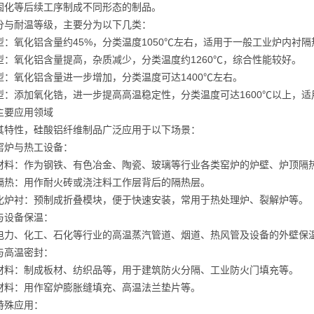
固化等后续工序制成不同形态的制品。
分与耐温等级，主要分为以下几类：
型：氧化铝含量约45%，分类温度1050℃左右，适用于一般工业炉内衬隔
型：氧化铝含量提高，杂质减少，分类温度约1260℃，综合性能较好。
型：氧化铝含量进一步增加，分类温度可达1400℃左右。
型：添加氧化锆，进一步提高高温稳定性，分类温度可达1600℃以上，
主要应用领域
其特性，硅酸铝纤维制品广泛应用于以下场景：
窑炉与热工设备：
材料：作为钢铁、有色冶金、陶瓷、玻璃等行业各类窑炉的炉壁、炉顶隔
隔热：用作耐火砖或浇注料工作层背后的隔热层。
化炉衬：预制成折叠模块，便于快速安装，常用于热处理炉、裂解炉等。
与设备保温：
电力、化工、石化等行业的高温蒸汽管道、烟道、热风管及设备的外壁保
与高温密封：
材料：制成板材、纺织品等，用于建筑防火分隔、工业防火门填充等。
材料：用作窑炉膨胀缝填充、高温法兰垫片等。
特殊应用：