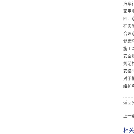
汽车
家用
四、
在实
合理
健康
施工
安全
规范
安装
对于
维护
返回
上一
相关