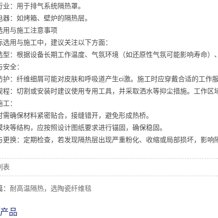
行业：用于排气系统隔热罩。
电器：如烤箱、壁炉的隔热层。
选用与施工注意事项
际选用与施工中，建议关注以下方面：
选型：根据设备长期工作温度、气氛环境（如还原性气氛可能影响寿命）
与安全：
防护：纤维细屑可能对皮肤和呼吸道产生ci激。施工时应穿戴合适的工作
规程：切割或安装时建议使用专用工具，并采取洒水等抑尘措施。工作区
施工：
时需确保材料紧密贴合，接缝错开，避免形成热桥。
模块等结构，应按照设计图纸要求进行锚固，确保稳固。
与更换：定期检查，若发现隔热层出现严重粉化、收缩或局部损坏，影响
列表
篇：
耐高温隔热，选陶瓷纤维毯
产品